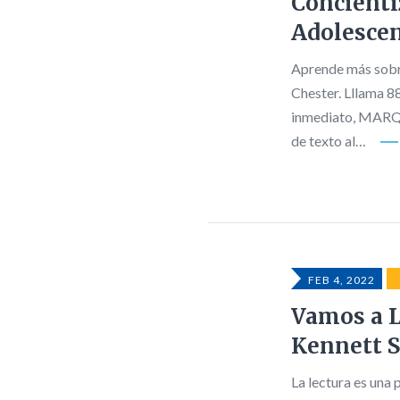
Concienti
Adolesce
Aprende más sobr
Chester. Lllama 8
inmediato, MARQU
de texto al…
FEB 4, 2022
Vamos a L
Kennett 
La lectura es una 