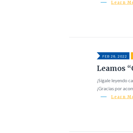
Learn M
FEB 28, 2022
Leamos “
¡Sígale leyendo ca
¡Gracias por aco
Learn M