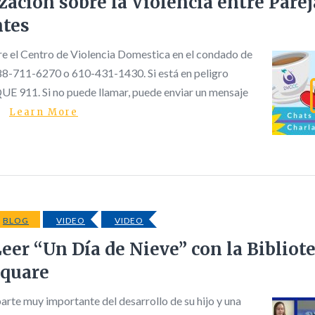
zación sobre la Violencia entre Parej
ntes
e el Centro de Violencia Domestica en el condado de
88-711-6270 o 610-431-1430. Si está en peligro
E 911. Si no puede llamar, puede enviar un mensaje
Learn More
BLOG
VIDEO
VIDEO
eer “Un Día de Nieve” con la Bibliot
Square
parte muy importante del desarrollo de su hijo y una