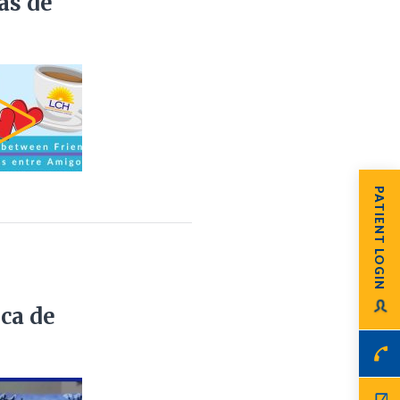
as de
PATIENT LOGIN
eca de