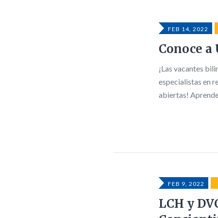
FEB 14, 2022
Conoce a 
¡Las vacantes bil
especialistas en r
abiertas! Aprend
FEB 9, 2022
LCH y DVC