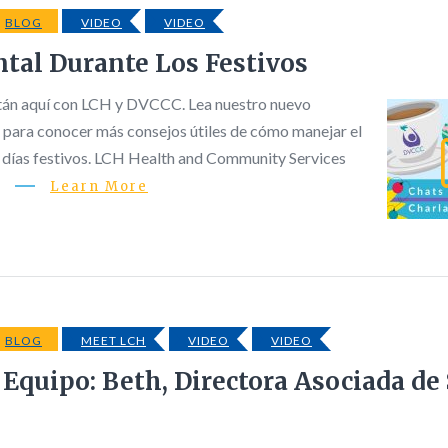
BLOG
VIDEO
VIDEO
tal Durante Los Festivos
tán aquí con LCH y DVCCC. Lea nuestro nuevo
og para conocer más consejos útiles de cómo manejar el
s días festivos. LCH Health and Community Services
…
Learn More
BLOG
MEET LCH
VIDEO
VIDEO
 Equipo: Beth, Directora Asociada de