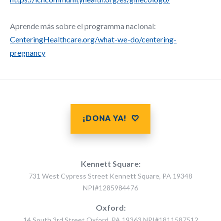
Aprende más sobre el programma nacional:
CenteringHealthcare.org/what-we-do/centering-
pregnancy
¡DONA YA!
Kennett Square:
731 West Cypress Street Kennett Square, PA 19348
NPI#1285984476
Oxford:
14 South 3rd Street Oxford, PA 19363 NPI#1811587512