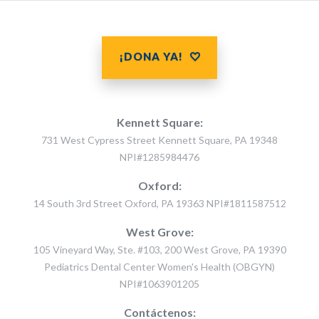
¡DONA YA!
Kennett Square:
731 West Cypress Street Kennett Square, PA 19348
NPI#1285984476
Oxford:
14 South 3rd Street Oxford, PA 19363 NPI#1811587512
West Grove:
105 Vineyard Way, Ste. #103, 200 West Grove, PA 19390
Pediatrics Dental Center Women's Health (OBGYN)
NPI#1063901205
Contáctenos: