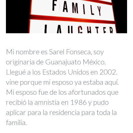
Mi nombre es Sarel Fonseca, soy
originaria de Guanajuato México.
Llegué a los Estados Unidos en 2002.
vine porque mi esposo ya estaba aquí.
Mi esposo fue de los afortunados que
recibió la amnistía en 1986 y pudo
aplicar para la residencia para toda la
familia.