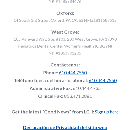
NPI#1285984476
Oxford:
14 South 3rd Street Oxford, PA 19363 NPI#1811587512
West Grove:
105 Vineyard Way, Ste. #103, 200 West Grove, PA 19390
Pediatrics Dental Center Women's Health (OBGYN)
NPI#1063901205
Contáctenos:
Phone:
610.444.7550
Teléfono fuera del horario laboral:
610.444.7550
Administrative Fax:
610.444.4735
Clinical Fax:
833.471.2881
Get the latest “Good News” from LCH:
Sign up here
Declaración de Privacidad del sitio web