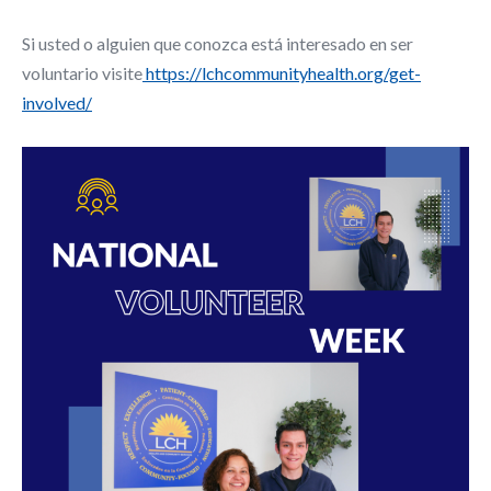
Si usted o alguien que conozca está interesado en ser
voluntario visite
https://lchcommunityhealth.org/get-
involved/