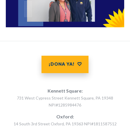
¡DONA YA!
Kennett Square:
731 West Cypress Street Kennett Square, PA 19348
NPI#1285984476
Oxford:
14 South 3rd Street Oxford, PA 19363 NPI#1811587512