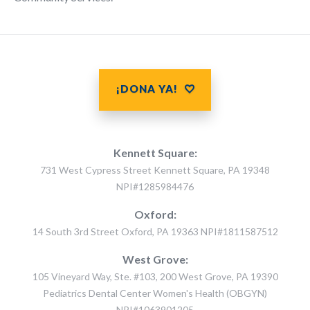
¡DONA YA!
Kennett Square:
731 West Cypress Street Kennett Square, PA 19348
NPI#1285984476
Oxford:
14 South 3rd Street Oxford, PA 19363 NPI#1811587512
West Grove:
105 Vineyard Way, Ste. #103, 200 West Grove, PA 19390
Pediatrics Dental Center Women's Health (OBGYN)
NPI#1063901205