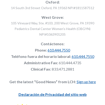
Oxford:
14 South 3rd Street Oxford, PA 19363 NPI#1811587512
West Grove:
105 Vineyard Way, Ste. #103, 200 West Grove, PA 19390
Pediatrics Dental Center Women's Health (OBGYN)
NPI#1063901205
Contáctenos:
Phone:
610.444.7550
Teléfono fuera del horario laboral:
610.444.7550
Administrative Fax:
610.444.4735
Clinical Fax:
833.471.2881
Get the latest “Good News” from LCH:
Sign up here
Declaración de Privacidad del sitio web