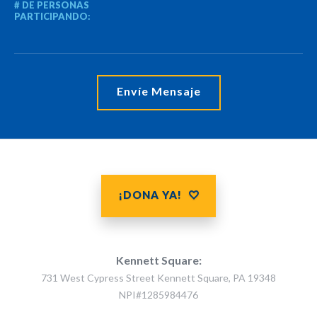
# DE PERSONAS
PARTICIPANDO:
¡DONA YA!
Kennett Square:
731 West Cypress Street Kennett Square, PA 19348
NPI#1285984476